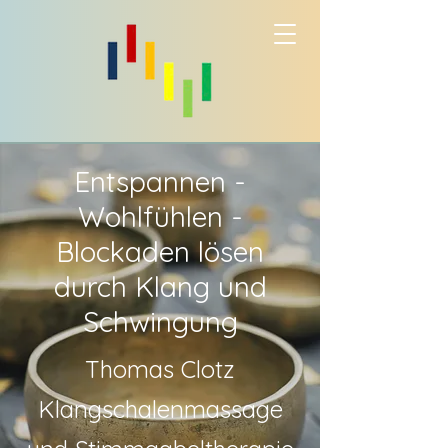
Entspannen -
Wohlfühlen -
Blockaden lösen
durch Klang und
Schwingung
Thomas Clotz
Klangschalenmassage