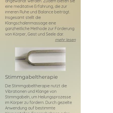
angewandt werden. Zudem bieten sie
eine meditative Erfahrung, die zur
inneren Ruhe und Balance beiträgt.
Insgesamt stellt die
Klangschalenmassage eine
ganzheitliche Methode zur Förderung
von Körper, Geist und Seele dar.
mehr lesen
Stimmgabeltherapie
Die Stimmgabeltherapie nutzt die
Vibrationen und Klänge von
Stimmgabeln, um Heilungsprozesse
im Körper zu fördern. Durch gezielte
Anwendung auf bestimmte