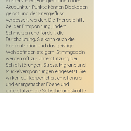
Körperstellen, Energiebahnen oder
Akupunktur-Punkte können Blockaden
gelöst und der Energiefluss
verbessert werden. Die Therapie hilft
bei der Entspannung, lindert
Schmerzen und fördert die
Durchblutung. Sie kann auch die
Konzentration und das geistige
Wohlbefinden steigern. Stimmgabeln
werden oft zur Unterstützung bei
Schlafstörungen, Stress, Migräne und
Muskelverspannungen eingesetzt. Sie
wirken auf körperlicher, emotionaler
und energetischer Ebene und
unterstützen die Selbstheilungskräfte
des Körpers, wodurch ein Zustand
innerer Harmonie und Balance
gefördert wird.
mehr lesen