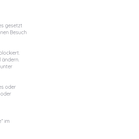
es gesetzt
einen Besuch
lockiert.
 ändern.
 unter
es oder
 oder
e“ im