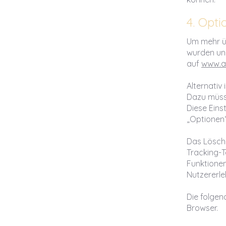
4. Opti
Um mehr üb
wurden und
auf
www.a
Alternativ
Dazu müss
Diese Eins
„Optionen“
Das Lösche
Tracking-
Funktionen
Nutzererle
Die folgend
Browser.