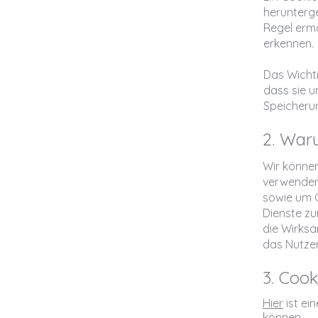
herunterge
Regel ermö
erkennen.
Das Wichti
dass sie u
Speicheru
2. War
Wir können
verwenden,
sowie um C
Dienste zu
die Wirksa
das Nutzer
3. Cook
Hier
ist ei
können.