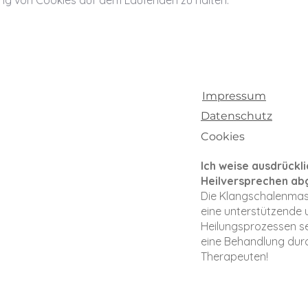
g von Cookies auf dem Laufenden zu halten.
Impressum
Datenschutz
Cookies
Ich weise ausdrückli
Heilversprechen ab
D
ie Klangschalenma
eine unter
stützende 
Heilungsprozessen sei
eine Behandlung durch
Therapeuten!