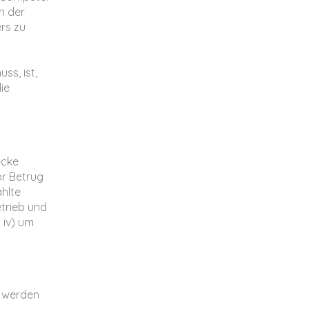
n der
rs zu
ss, ist,
ie
ecke
or Betrug
hlte
etrieb und
 iv) um
t werden